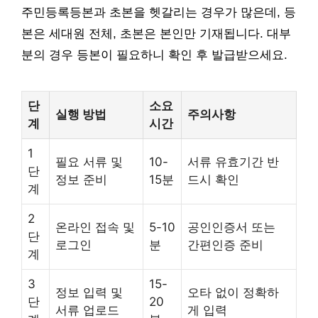
주민등록등본과 초본을 헷갈리는 경우가 많은데, 등
본은 세대원 전체, 초본은 본인만 기재됩니다. 대부
분의 경우 등본이 필요하니 확인 후 발급받으세요.
단
소요
실행 방법
주의사항
계
시간
1
필요 서류 및
10-
서류 유효기간 반
단
정보 준비
15분
드시 확인
계
2
온라인 접속 및
5-10
공인인증서 또는
단
로그인
분
간편인증 준비
계
3
15-
정보 입력 및
오타 없이 정확하
단
20
서류 업로드
게 입력