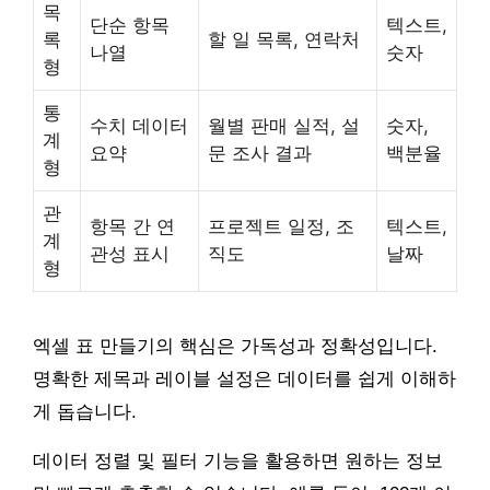
목
단순 항목
텍스트,
록
할 일 목록, 연락처
나열
숫자
형
통
수치 데이터
월별 판매 실적, 설
숫자,
계
요약
문 조사 결과
백분율
형
관
항목 간 연
프로젝트 일정, 조
텍스트,
계
관성 표시
직도
날짜
형
엑셀 표 만들기의 핵심은 가독성과 정확성입니다.
명확한 제목과 레이블 설정은 데이터를 쉽게 이해하
게 돕습니다.
데이터 정렬 및 필터 기능을 활용하면 원하는 정보