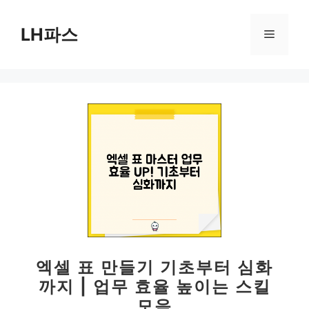
컨
텐
LH파스
메
츠
로
뉴
건
너
뛰
기
엑셀 표 만들기 기초부터 심화
까지 | 업무 효율 높이는 스킬
모음