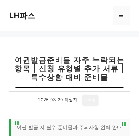
컨
텐
LH파스
메
츠
로
뉴
건
너
뛰
기
여권발급준비물 자주 누락되는
항목 | 신청 유형별 추가 서류 |
특수상황 대비 준비물
2025-03-20
작성자:
story
여권 발급 시 필수 준비물과 주의사항 완벽 안내