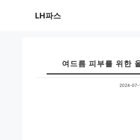
컨
텐
LH파스
츠
로
건
너
뛰
기
여드름 피부를 위한 
2024-07-