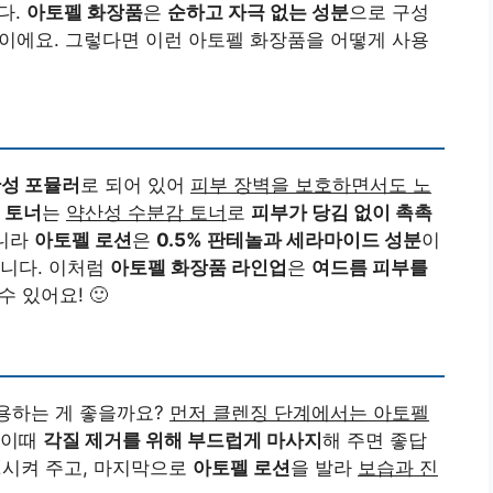
다.
아토펠 화장품
은
순하고 자극 없는 성분
으로 구성
이에요. 그렇다면 이런 아토펠 화장품을 어떻게 사용
약산성 포뮬러
로 되어 있어
피부 장벽을 보호하면서도 노
 토너
는
약산성 수분감 토너
로
피부가 당김 없이 촉촉
아니라
아토펠 로션
은
0.5% 판테놀과 세라마이드 성분
이
니다. 이처럼
아토펠 화장품 라인업
은
여드름 피부를
 있어요! 🙂
용하는 게 좋을까요?
먼저 클렌징 단계에서는 아토펠
 이때
각질 제거를 위해 부드럽게 마사지
해 주면 좋답
정
시켜 주고, 마지막으로
아토펠 로션
을 발라
보습과 진