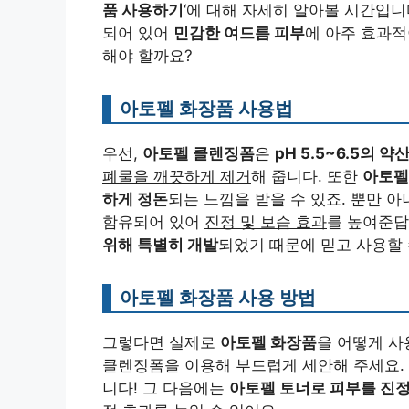
품 사용하기
‘에 대해 자세히 알아볼 시간입니
되어 있어
민감한 여드름 피부
에 아주 효과적
해야 할까요?
아토펠 화장품 사용법
우선,
아토펠 클렌징폼
은
pH 5.5~6.5의 
폐물을 깨끗하게 제거
해 줍니다. 또한
아토펠
하게 정돈
되는 느낌을 받을 수 있죠. 뿐만 
함유되어 있어
진정 및 보습 효과
를 높여준답
위해 특별히 개발
되었기 때문에 믿고 사용할 수
아토펠 화장품 사용 방법
그렇다면 실제로
아토펠 화장품
을 어떻게 사
클렌징폼을 이용해 부드럽게 세안
해 주세요.
니다! 그 다음에는
아토펠 토너로 피부를 진