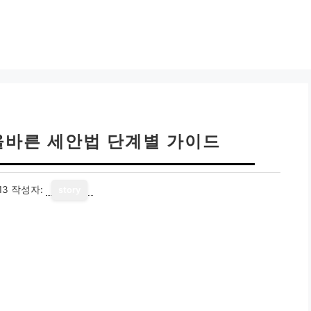
올바른 세안법 단계별 가이드
13
작성자:
story