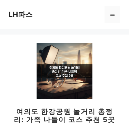
컨
텐
LH파스
메
츠
로
뉴
건
너
뛰
기
여의도 한강공원 놀거리 총정
리: 가족 나들이 코스 추천 5곳