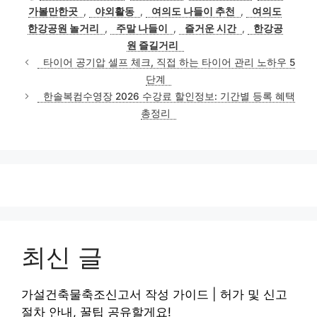
고
그
가볼만한곳
,
야외활동
,
여의도 나들이 추천
,
여의도
리
한강공원 놀거리
,
주말 나들이
,
즐거운 시간
,
한강공
원 즐길거리
타이어 공기압 셀프 체크, 직접 하는 타이어 관리 노하우 5
단계
한솔복컴수영장 2026 수강료 할인정보: 기간별 등록 혜택
총정리
최신 글
가설건축물축조신고서 작성 가이드 | 허가 및 신고
절차 안내, 꿀팁 공유할게요!