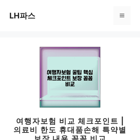
컨
텐
LH파스
메
츠
로
뉴
건
너
뛰
기
여행자보험 비교 체크포인트 |
의료비 한도 휴대품손해 특약별
보장 내용 꼼꼼 비교