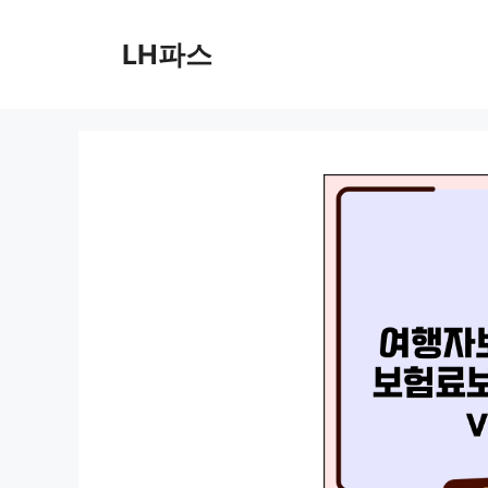
컨
텐
LH파스
츠
로
건
너
뛰
기