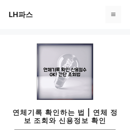
컨
텐
LH파스
메
츠
로
뉴
건
너
뛰
기
연체기록 확인하는 법 | 연체 정
보 조회와 신용정보 확인