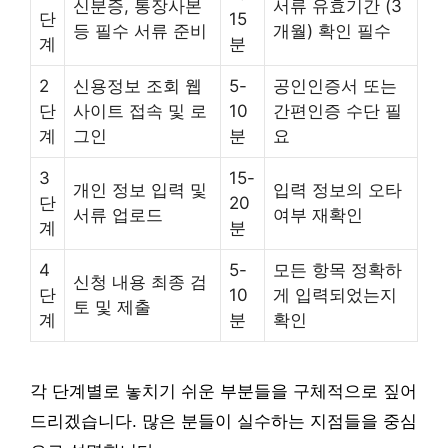
신분증, 통장사본
서류 유효기간 (3
단
15
등 필수 서류 준비
개월) 확인 필수
계
분
2
신용정보 조회 웹
5-
공인인증서 또는
단
사이트 접속 및 로
10
간편인증 수단 필
계
그인
분
요
3
15-
개인 정보 입력 및
입력 정보의 오타
단
20
서류 업로드
여부 재확인
계
분
4
5-
모든 항목 정확하
신청 내용 최종 검
단
10
게 입력되었는지
토 및 제출
계
분
확인
각 단계별로 놓치기 쉬운 부분들을 구체적으로 짚어
드리겠습니다. 많은 분들이 실수하는 지점들을 중심