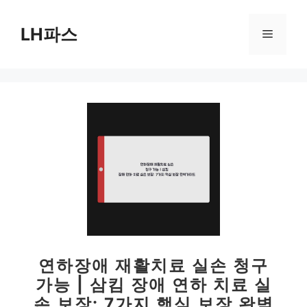
컨
텐
LH파스
메
츠
로
뉴
건
너
뛰
기
연하장애 재활치료 실손 청구
가능 | 삼킴 장애 연하 치료 실
손 보장: 7가지 핵심 보장 완벽