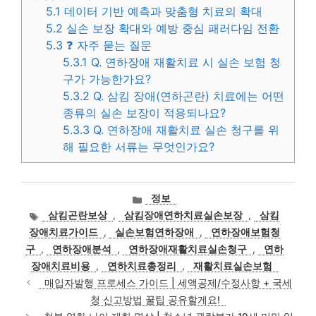
5.1
데이터 기반 예측과 맞춤형 치료의 확대
5.2
실손 보장 확대와 예방 중심 패러다임 전환
5.3
❓ 자주 묻는 질문
5.3.1
Q. 연하장애 재활치료 시 실손 보험 청
구가 가능한가요?
5.3.2
Q. 삼킴 장애(연하곤란) 치료에는 어떤
종류의 실손 보장이 적용되나요?
5.3.3
Q. 연하장애 재활치료 실손 청구를 위
해 필요한 서류는 무엇인가요?
카
정보
테
태
삼킴곤란보상
,
삼킴장애연하치료실손보장
,
삼킴
고
그
장애치료가이드
,
실손보험연하장애
,
연하장애보험청
리
구
,
연하장애분석
,
연하장애재활치료실손청구
,
연하
장애치료비용
,
연하치료총정리
,
재활치료실손보험
매입자발행 프로세스 가이드 | 세액공제/수정사항 + 국세
청 신고방법 꿀팁 공유할게요!