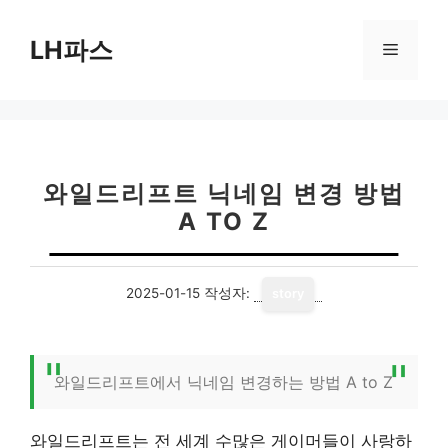
컨
텐
LH파스
메
츠
로
뉴
건
너
뛰
기
와일드리프트 닉네임 변경 방법
A TO Z
2025-01-15
작성자:
story
와일드리프트에서 닉네임 변경하는 방법 A to Z
와일드리프트는 전 세계 수많은 게이머들이 사랑하