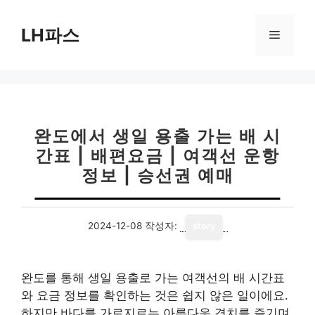
컨
텐
LH파스
메
츠
로
뉴
건
너
뛰
기
완도에서 생일 용출 가는 배 시
간표 | 배편요금 | 여객선 운항
정보 | 승선권 예매
2024-12-08
작성자:
story
완도를 통해 생일 용출로 가는 여객선의 배 시간표
와 요금 정보를 확인하는 것은 쉽지 않은 일이에요.
하지만 바다를 가로지르는 아름다운 경치를 즐기며