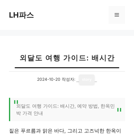
컨
텐
LH파스
메
츠
로
뉴
건
너
뛰
기
외달도 여행 가이드: 배시간
2024-10-20
작성자:
story
외달도 여행 가이드: 배시간, 예약 방법, 한옥민
박 가격 안내
짙은 푸르름과 맑은 바다, 그리고 고즈넉한 한옥이