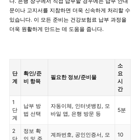
다. 은행 창구에서 직접 납부할 경우에는 납부 안내
문이나 고지서를 지참하면 더욱 신속하게 처리할 수
있습니다. 이 모든 준비는 건강보험료 납부 과정을
더욱 원활하게 만드는 데 도움을 줍니다.
소
단
확인/준
요
필요한 정보/준비물
계
비 항목
시
간
1
납부 방
자동이체, 인터넷뱅킹, 모
단
5분
법 선택
바일 앱, 은행 방문 등
계
2
정보 확
계좌번호, 공인인증서, 모
10
단
인 및 준