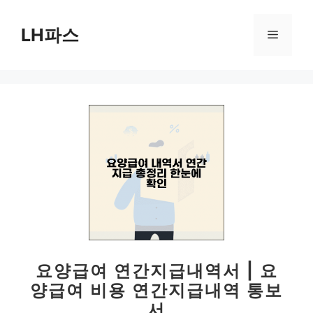
컨
텐
LH파스
메
츠
로
뉴
건
너
뛰
기
요양급여 연간지급내역서 | 요
양급여 비용 연간지급내역 통보
서