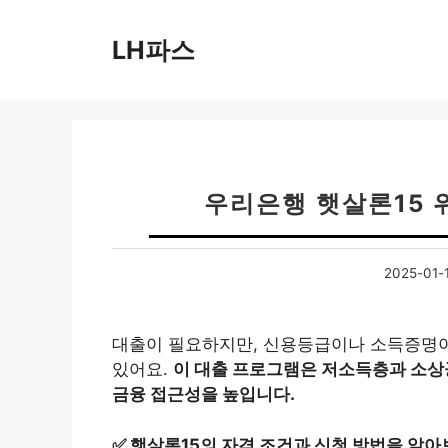
컨
텐
LH파스
츠
로
건
너
뛰
기
우리은행 햇살론15
2025-01-
대출이 필요하지만, 신용등급이나 소득증명이
있어요.
이 대출 프로그램은 저소득층과 소상
금융 접근성을 높입니다.
✅
햇살론15의 자격 조건과 신청 방법을 알아