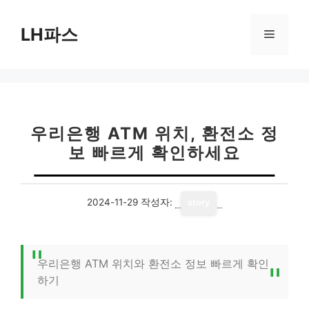
컨
텐
LH파스
메
츠
로
뉴
건
너
뛰
기
우리은행 ATM 위치, 환전소 정
보 빠르게 확인하세요
2024-11-29
작성자:
story
우리은행 ATM 위치와 환전소 정보 빠르게 확인
하기