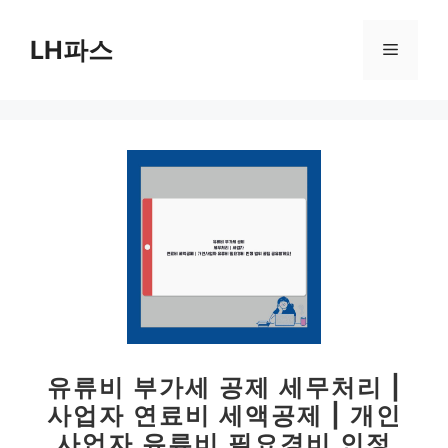
컨
텐
LH파스
메
츠
로
뉴
건
너
뛰
기
유류비 부가세 공제 세무처리 |
사업자 연료비 세액공제 | 개인
사업자 유류비 필요경비 인정