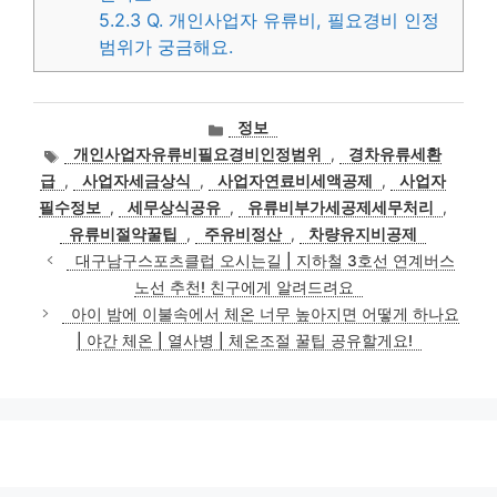
5.2.3
Q. 개인사업자 유류비, 필요경비 인정
범위가 궁금해요.
카
정보
테
태
개인사업자유류비필요경비인정범위
,
경차유류세환
고
그
급
,
사업자세금상식
,
사업자연료비세액공제
,
사업자
리
필수정보
,
세무상식공유
,
유류비부가세공제세무처리
,
유류비절약꿀팁
,
주유비정산
,
차량유지비공제
대구남구스포츠클럽 오시는길 | 지하철 3호선 연계버스
노선 추천! 친구에게 알려드려요
아이 밤에 이불속에서 체온 너무 높아지면 어떻게 하나요
| 야간 체온 | 열사병 | 체온조절 꿀팁 공유할게요!