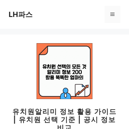
컨
텐
LH파스
메
츠
로
뉴
건
너
뛰
기
유치원알리미 정보 활용 가이드
| 유치원 선택 기준 | 공시 정보
비교