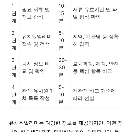
1
10-
필요 서류 및
서류 유효기간 및 파
단
15
정보 준비
일 형식 확인
계
분
2
5-
유치원알리미
지역, 기관명 등 정확
단
10
접속 및 검색
히 입력
계
분
3
20-
공시 정보 비
교육과정, 재정, 안전
단
30
교 및 확인
등 핵심 항목 비교
계
분
4
5-
관심 유치원 1
객관적 비교 기준에
단
10
차 목록 작성
따라 선별
계
분
유치원알리미는 다양한 정보를 제공하지만, 어떤 정
보에 집중해야 할지 파악하는 것이 중요합니다. 특