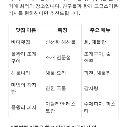
기에 최적의 장소입니다. 친구들과 함께 고급스러운
식사를 원하신다면 추천드립니다.
맛집 이름
특징
주요 메뉴
바다횟집
신선한 해산물
회, 해물탕
을왕리 조개
조개구이, 술
조개 전문점
구이
안주
해물나라
해물 요리
파전, 해물찜
마법의 감자
진한 국물
감자탕
탕
이탈리안 레스
수제피자, 파스
을왕리 피자
토랑
타