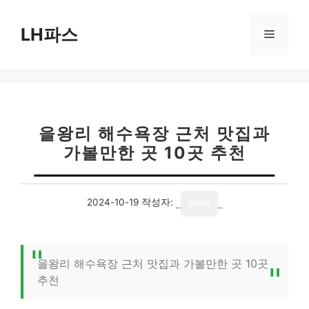
컨
텐
LH파스
메
츠
로
뉴
건
너
뛰
기
을왕리 해수욕장 근처 맛집과
가볼만한 곳 10곳 추천
2024-10-19
작성자:
story
을왕리 해수욕장 근처 맛집과 가볼만한 곳 10곳
추천