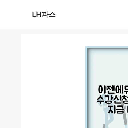
컨
텐
LH파스
츠
로
건
너
뛰
기