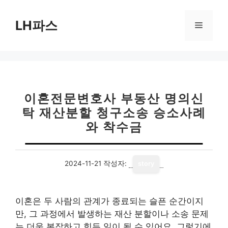
컨
텐
LH파스
메
츠
로
뉴
건
너
뛰
기
이혼전문변호사 부동산 명의신
탁 재산분할 청구소송 승소사례
와 착수금
2024-11-21
작성자:
story
이혼은 두 사람의 관계가 종료되는 슬픈 순간이지
만, 그 과정에서 발생하는 재산 분할이나 소송 문제
는 더욱 복잡하고 힘든 일이 될 수 있어요. 그렇기에