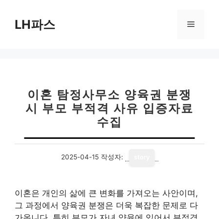
컨
텐
LH파스
메
츠
로
뉴
건
너
뛰
기
이혼 탐정사무소 양육권 분쟁
시 부모 부적격 사유 입증자료
수집
2025-04-15
작성자:
story
이혼은 개인의 삶에 큰 변화를 가져오는 사안이며,
그 과정에서 양육권 분쟁은 더욱 복잡한 문제로 다
가옵니다. 특히 부모가 자녀 양육에 있어서 부적격