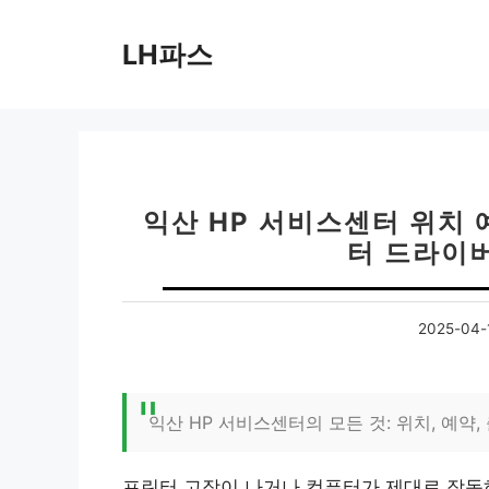
컨
텐
LH파스
츠
로
건
너
뛰
기
익산 HP 서비스센터 위치 
터 드라이
2025-04-
익산 HP 서비스센터의 모든 것: 위치, 예약,
프린터 고장이 나거나 컴퓨터가 제대로 작동하