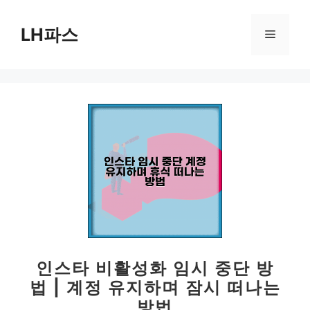
컨
텐
LH파스
메
츠
로
뉴
건
너
뛰
기
인스타 비활성화 임시 중단 방
법 | 계정 유지하며 잠시 떠나는
방법