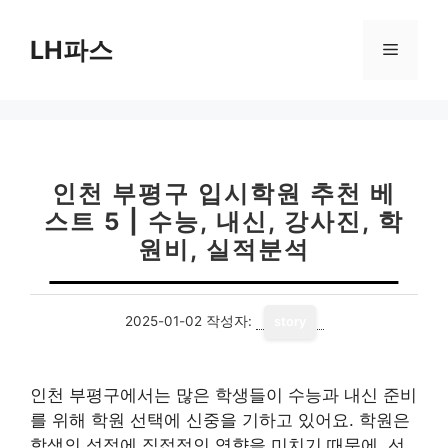
컨
텐
LH파스
메
츠
로
뉴
건
너
뛰
기
인천 부평구 입시학원 추천 베
스트 5 | 수능, 내신, 강사진, 학
원비, 실적분석
2025-01-02
작성자:
story
인천 부평구에서는 많은 학생들이 수능과 내신 준비
를 위해 학원 선택에 신중을 기하고 있어요. 학원은
학생의 성적에 직접적인 영향을 미치기 때문에, 선