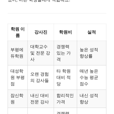
학원 이
강사진
학원비
실적
름
대학교수
경쟁력
부평에
높은 성적
및 전문 강
있는 가
듀학원
향상률
사
격
대성학
타 학원
매년 높은
오랜 경험
원 부평
대비 적
수능 평균
의 강사들
점
당
점수
잠신학
내신 대비
합리적인
내신 성적
원
전문 강사
가격
향상
경쟁력