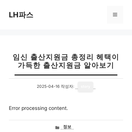
컨
텐
LH파스
메
츠
로
뉴
건
너
뛰
기
임신 출산지원금 총정리 헤택이
가득한 출산지원금 알아보기
2025-04-16
작성자:
story
Error processing content.
카
정보
테