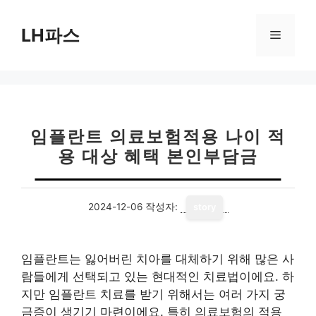
컨
텐
LH파스
메
츠
로
뉴
건
너
뛰
기
임플란트 의료보험적용 나이 적
용 대상 혜택 본인부담금
2024-12-06
작성자:
story
임플란트는 잃어버린 치아를 대체하기 위해 많은 사
람들에게 선택되고 있는 현대적인 치료법이에요. 하
지만 임플란트 치료를 받기 위해서는 여러 가지 궁
금증이 생기기 마련이에요. 특히 의료보험의 적용