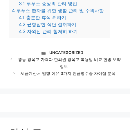
3.1
루푸스 증상의 관리 방법
4
루푸스 환자를 위한 생활 관리 및 주의사항
4.1
충분한 휴식 취하기
4.2
균형잡힌 식단 섭취하기
4.3
자외선 관리 철저히 하기
카
UNCATEGORIZED
테
광동 경옥고 가격과 한의원 경옥고 복용법 비교 한방 보약
고
정보
리
세금계산서 발행 이유 3가지 현금영수증 차이점 분석