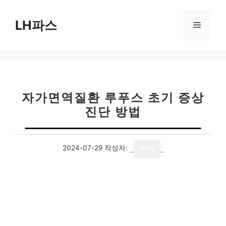
컨
텐
LH파스
메
츠
로
뉴
건
너
뛰
기
자가면역질환 루푸스 초기 증상
진단 방법
2024-07-29
작성자:
story