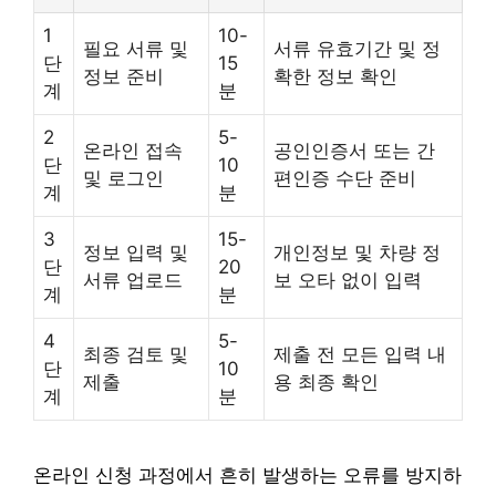
1
10-
필요 서류 및
서류 유효기간 및 정
단
15
정보 준비
확한 정보 확인
계
분
2
5-
온라인 접속
공인인증서 또는 간
단
10
및 로그인
편인증 수단 준비
계
분
3
15-
정보 입력 및
개인정보 및 차량 정
단
20
서류 업로드
보 오타 없이 입력
계
분
4
5-
최종 검토 및
제출 전 모든 입력 내
단
10
제출
용 최종 확인
계
분
온라인 신청 과정에서 흔히 발생하는 오류를 방지하