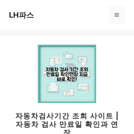
컨
텐
LH파스
메
츠
로
뉴
건
너
뛰
기
자동차검사기간 조회 사이트 |
자동차 검사 만료일 확인과 연
장