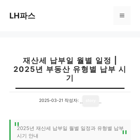
컨
텐
LH파스
메
츠
로
뉴
건
너
뛰
기
재산세 납부일 월별 일정 |
2025년 부동산 유형별 납부 시
기
2025-03-21
작성자:
story
2025년 재산세 납부일 월별 일정과 유형별 납부
시기 안내