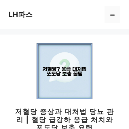
컨
텐
LH파스
메
츠
로
뉴
건
너
뛰
기
저혈당 증상과 대처법 당뇨 관
리 | 혈당 급강하 응급 처치와
포도당 보충 요령