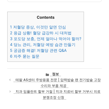
Contents
1
저혈당 증상, 이것만 알면 안심
2
응급 상황! 혈당 급강하 시 대처법
3
포도당 보충, 언제 얼마나 먹어야 할까?
4
당뇨 관리, 저혈당 예방 습관 만들기
5
궁금증 해결! 저혈당 관련 Q&A
6
자주 묻는 질문
카
정보
테
테팔 AS센터 주방용품 전문 | 압력밥솥 팬 전기밥솥 고장
고
수리와 부품 제공
리
치과 임플란트 할부 거절 | 치과 치료비 할부 거부시 의료
분쟁조정 신청