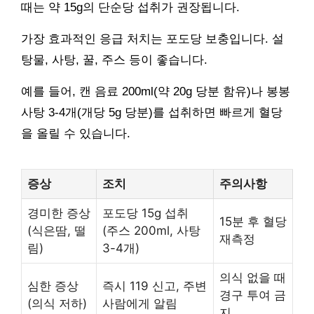
때는 약 15g의 단순당 섭취가 권장됩니다.
가장 효과적인 응급 처치는 포도당 보충입니다. 설
탕물, 사탕, 꿀, 주스 등이 좋습니다.
예를 들어, 캔 음료 200ml(약 20g 당분 함유)나 봉봉
사탕 3-4개(개당 5g 당분)를 섭취하면 빠르게 혈당
을 올릴 수 있습니다.
증상
조치
주의사항
경미한 증상
포도당 15g 섭취
15분 후 혈당
(식은땀, 떨
(주스 200ml, 사탕
재측정
림)
3-4개)
의식 없을 때
심한 증상
즉시 119 신고, 주변
경구 투여 금
(의식 저하)
사람에게 알림
지