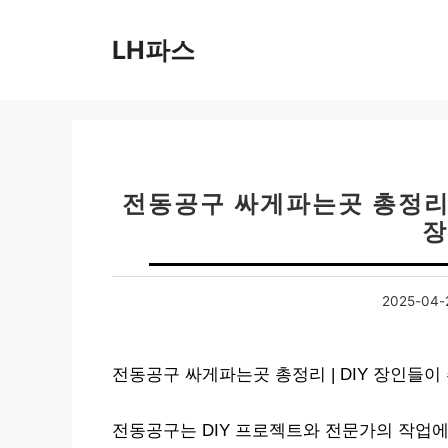
컨
텐
LH파스
츠
로
건
너
뛰
기
전동공구 싸게파는곳 총정리 
장
2025-04-
전동공구 싸게파는곳 총정리 | DIY 장인들
전동공구는 DIY 프로젝트와 전문가의 작업에