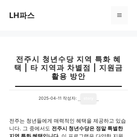
컨
텐
LH파스
메
츠
로
뉴
건
너
뛰
기
전주시 청년수당 지역 특화 혜
택 | 타 지역과 차별점 | 지원금
활용 방안
2025-04-11
작성자:
story
전주는 청년들에게 매력적인 혜택을 제공하고 있습
니다. 그 중에서도
전주시 청년수당은 정말 특별한
지역 특화 혜택입니다.
이 프로그램은 다양한 지원