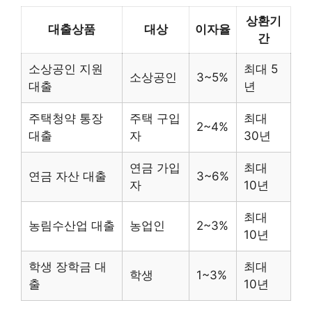
상환기
대출상품
대상
이자율
간
소상공인 지원
최대 5
소상공인
3~5%
대출
년
주택청약 통장
주택 구입
최대
2~4%
대출
자
30년
연금 가입
최대
연금 자산 대출
3~6%
자
10년
최대
농림수산업 대출
농업인
2~3%
10년
학생 장학금 대
최대
학생
1~3%
출
10년