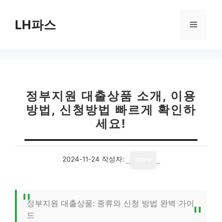
컨
텐
LH파스
메
츠
로
뉴
건
너
뛰
기
정부지원 대출상품 소개, 이용
방법, 신청방법 빠르게 확인하
세요!
2024-11-24
작성자:
story
정부지원 대출상품: 종류와 신청 방법 완벽 가이
드