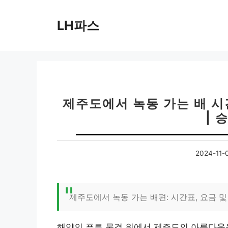
컨
텐
LH파스
츠
로
건
너
뛰
기
제주도에서 녹동 가는 배 시
| 
2024-11-
제주도에서 녹동 가는 배편: 시간표, 요금 
해양의 푸른 물결 위에서 제주도의 아름다움