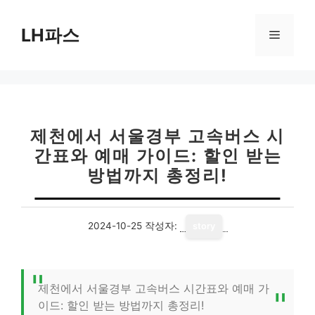
컨
텐
LH파스
메
츠
로
뉴
건
너
뛰
기
제천에서 서울경부 고속버스 시
간표와 예매 가이드: 할인 받는
방법까지 총정리!
2024-10-25
작성자:
story
제천에서 서울경부 고속버스 시간표와 예매 가
이드: 할인 받는 방법까지 총정리!