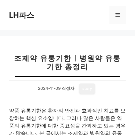
컨
텐
LH파스
메
츠
로
뉴
건
너
뛰
기
조제약 유통기한ㅣ병원약 유통
기한 총정리
2024-11-09
작성자:
story
약품 유통기한은 환자의 안전과 효과적인 치료를 보
장하는 핵심 요소입니다. 그러나 많은 사람들은 약
품의 유통기한에 대한 중요성을 간과하고 있는 경우
가 많습니다. 본 글에서는 조제약과 병원약의 유통