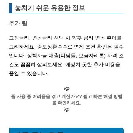
놓치기 쉬운 유용한 정보
추가 팁
고정금리, 변동금리 선택 시 향후 금리 변동 추이를
고려하세요. 중도상환수수료 면제 조건 확인은 필수
입니다. 정책자금 대출(디딤돌, 보금자리론) 자격 조
건도 꼼꼼히 살펴보세요. 예상치 못한 추가 비용을
줄일 수 있습니다.
💡
줌 사용 중 어려움을 겪고 계신가요? 쉽고 빠른 해결 방법
을 확인하세요.
💡