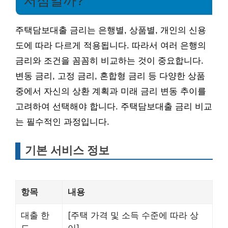
저점일까?
주택담보대출 금리는 은행별, 상품별, 개인의 신용
도에 따라 다르게 적용됩니다. 따라서 여러 은행의
금리와 조건을 꼼꼼히 비교하는 것이 중요합니다.
변동 금리, 고정 금리, 혼합형 금리 등 다양한 상품
중에서 자신의 상환 계획과 미래 금리 변동 추이를
고려하여 선택해야 합니다. 주택담보대출 금리 비교
는 필수적인 과정입니다.
기본 서비스 정보
항목
내용
대출 한
[주택 가격 및 소득 수준에 따라 상
도
이]