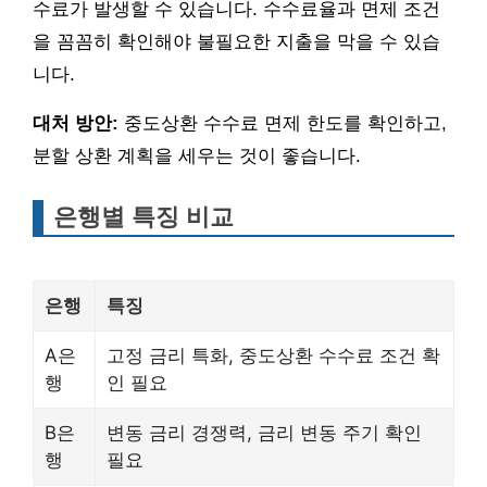
수료가 발생할 수 있습니다. 수수료율과 면제 조건
을 꼼꼼히 확인해야 불필요한 지출을 막을 수 있습
니다.
대처 방안:
중도상환 수수료 면제 한도를 확인하고,
분할 상환 계획을 세우는 것이 좋습니다.
은행별 특징 비교
은행
특징
A은
고정 금리 특화, 중도상환 수수료 조건 확
행
인 필요
B은
변동 금리 경쟁력, 금리 변동 주기 확인
행
필요