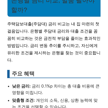
은행별 금리 비교, 발품 팔아야
할까?
주택담보대출(주담대) 금리 비교는 내 집 마련의 첫
걸음입니다. 은행별 주담대 금리와 대출 조건을 꼼
꼼히 비교하는 것은 금전적 부담을 줄이는 효과적인
방법입니다. 금리 변동 추이를 주시하고, 자신에게
유리한 조건을 제시하는 은행을 찾는 것이 중요합니
다.
주요 혜택
낮은 금리:
금리 0.1%p 차이는 총 대출 비용에 큰
영향을 미칩니다.
맞춤형 조건:
개인의 소득, 신용, 상환 능력에 맞
는 조건을 선택할 수 있습니다.