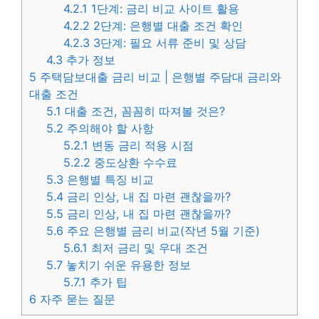
4.2.1
1단계: 금리 비교 사이트 활용
4.2.2
2단계: 은행별 대출 조건 확인
4.2.3
3단계: 필요 서류 준비 및 상담
4.3
추가 정보
5
주택담보대출 금리 비교 | 은행별 주담대 금리와
대출 조건
5.1
대출 조건, 꼼꼼히 따져볼 것은?
5.2
주의해야 할 사항
5.2.1
변동 금리 적용 시점
5.2.2
중도상환 수수료
5.3
은행별 특징 비교
5.4
금리 인상, 내 집 마련 괜찮을까?
5.5
금리 인상, 내 집 마련 괜찮을까?
5.6
주요 은행별 금리 비교(작년 5월 기준)
5.6.1
최저 금리 및 우대 조건
5.7
놓치기 쉬운 유용한 정보
5.7.1
추가 팁
6
자주 묻는 질문