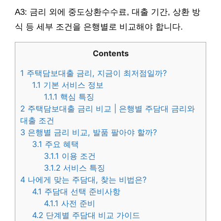
A3: 금리 외에 중도상환수수료, 대출 기간, 상환 방
식 등 세부 조건을 은행별로 비교해야 합니다.
Contents
1
주택담보대출 금리, 지금이 최저점일까?
1.1
기본 서비스 정보
1.1.1
핵심 특징
2
주택담보대출 금리 비교 | 은행별 주담대 금리와
대출 조건
3
은행별 금리 비교, 발품 팔아야 할까?
3.1
주요 혜택
3.1.1
이용 조건
3.1.2
서비스 특징
4
나에게 맞는 주담대, 찾는 비법은?
4.1
주담대 선택 준비사항
4.1.1
사전 준비
4.2
단계별 주담대 비교 가이드