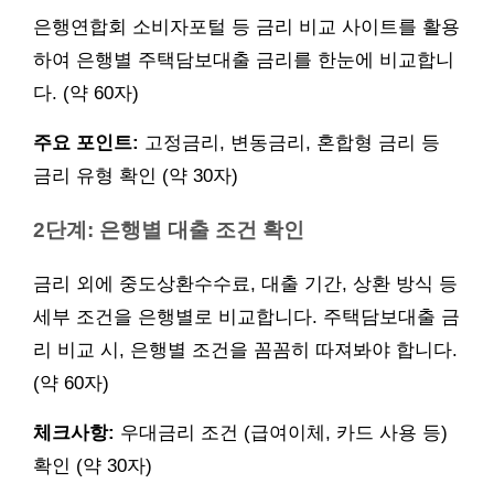
은행연합회 소비자포털 등 금리 비교 사이트를 활용
하여 은행별 주택담보대출 금리를 한눈에 비교합니
다. (약 60자)
주요 포인트:
고정금리, 변동금리, 혼합형 금리 등
금리 유형 확인 (약 30자)
2단계: 은행별 대출 조건 확인
금리 외에 중도상환수수료, 대출 기간, 상환 방식 등
세부 조건을 은행별로 비교합니다. 주택담보대출 금
리 비교 시, 은행별 조건을 꼼꼼히 따져봐야 합니다.
(약 60자)
체크사항:
우대금리 조건 (급여이체, 카드 사용 등)
확인 (약 30자)