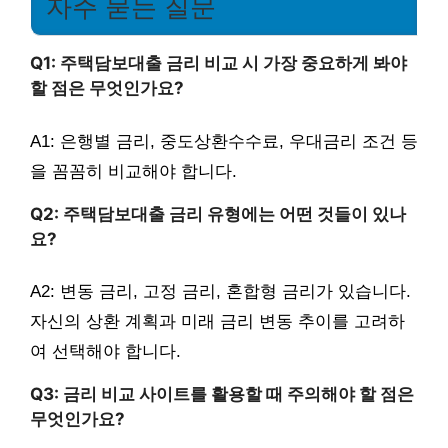
자주 묻는 질문
Q1: 주택담보대출 금리 비교 시 가장 중요하게 봐야
할 점은 무엇인가요?
A1: 은행별 금리, 중도상환수수료, 우대금리 조건 등
을 꼼꼼히 비교해야 합니다.
Q2: 주택담보대출 금리 유형에는 어떤 것들이 있나
요?
A2: 변동 금리, 고정 금리, 혼합형 금리가 있습니다.
자신의 상환 계획과 미래 금리 변동 추이를 고려하
여 선택해야 합니다.
Q3: 금리 비교 사이트를 활용할 때 주의해야 할 점은
무엇인가요?