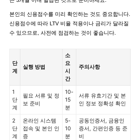
근 3개월 이내 발급된 것으로 준비하세요.
본인의 신용점수를 미리 확인하는 것도 중요합니다.
신용점수에 따라 LTV 비율 적용이나 금리가 달라질
수 있으므로, 사전에 점검하는 것이 좋습니다.
소
단
요
실행 방법
주의사항
계
시
간
1
10-
필요 서류 및 정
서류 유효기간 및 본
단
15
보 준비
인 정보 정확성 확인
계
분
2
온라인 시스템
5-
공동인증서, 금융인
단
접속 및 본인 인
10
증서, 간편인증 등 준
계
증
분
비