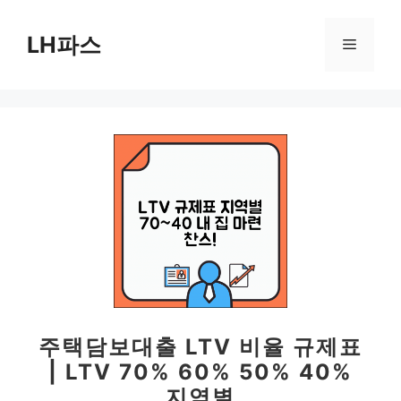
컨
텐
LH파스
메
츠
로
뉴
건
너
뛰
기
주택담보대출 LTV 비율 규제표
| LTV 70% 60% 50% 40%
지역별