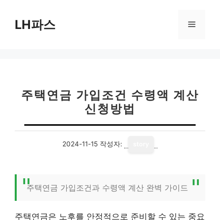
컨
텐
LH파스
메
츠
로
뉴
건
너
뛰
기
주택연금 가입조건 수령액 계산
신청방법
2024-11-15
작성자:
story
주택연금 가입조건과 수령액 계산 완벽 가이드
주택연금은 노후를 안정적으로 준비할 수 있는 중요