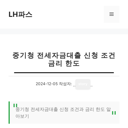
컨
텐
LH파스
메
츠
로
뉴
건
너
뛰
기
중기청 전세자금대출 신청 조건
금리 한도
2024-12-05
작성자:
story
중기청 전세자금대출 신청 조건과 금리 한도 알
아보기