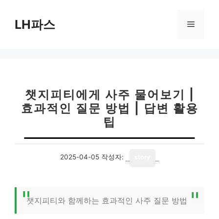
컨
텐
LH파스
메
츠
로
뉴
건
너
뛰
기
챗지피티에게 사주 물어보기 |
효과적인 질문 방법 | 답변 활용
팁
2025-04-05
작성자:
story
챗지피티와 함께하는 효과적인 사주 질문 방법