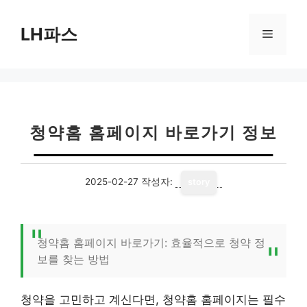
컨
텐
LH파스
메
츠
로
뉴
건
너
뛰
기
청약홈 홈페이지 바로가기 정보
2025-02-27
작성자:
story
청약홈 홈페이지 바로가기: 효율적으로 청약 정
보를 찾는 방법
청약을 고민하고 계신다면, 청약홈 홈페이지는 필수