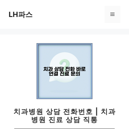
컨
텐
LH파스
메
츠
로
뉴
건
너
뛰
기
치과병원 상담 전화번호 | 치과
병원 진료 상담 직통