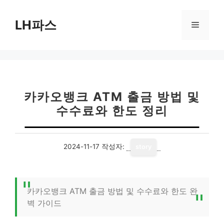
컨
텐
LH파스
메
츠
로
뉴
건
너
뛰
기
카카오뱅크 ATM 출금 방법 및
수수료와 한도 정리
2024-11-17
작성자:
story
카카오뱅크 ATM 출금 방법 및 수수료와 한도 완
벽 가이드