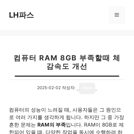
컨
텐
LH파스
메
츠
로
뉴
건
너
뛰
기
컴퓨터 RAM 8GB 부족할때 체
감속도 개선
2025-02-02
작성자:
story
컴퓨터의 성능이 느려질 때, 사용자들은 그 원인으
로 여러 가지를 생각하게 됩니다. 하지만 그 중 가장
흔한 문제는
RAM의 부족
입니다. RAM이 8GB로 제
한되어 있을 때, 다양한 작업을 동시에 수행하려 하