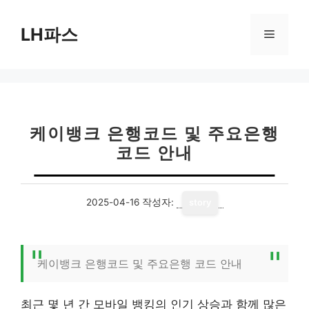
컨
텐
LH파스
메
츠
로
뉴
건
너
뛰
기
케이뱅크 은행코드 및 주요은행
코드 안내
2025-04-16
작성자:
story
케이뱅크 은행코드 및 주요은행 코드 안내
최근 몇 년 간 모바일 뱅킹의 인기 상승과 함께 많은