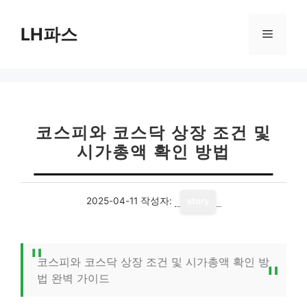
컨
텐
LH파스
메
츠
로
뉴
건
너
뛰
기
코스피와 코스닥 상장 조건 및
시가총액 확인 방법
2025-04-11
작성자:
story
코스피와 코스닥 상장 조건 및 시가총액 확인 방
법 완벽 가이드