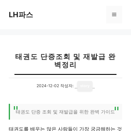
컨
텐
LH파스
메
츠
로
뉴
건
너
뛰
기
태권도 단증조회 및 재발급 완
벽정리
2024-12-02
작성자:
story
태권도 단증 조회 및 재발급을 위한 완벽 가이드
태권도를 배우는 많은 사람들이 가장 궁금해하는 것