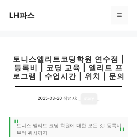
컨
텐
LH파스
메
츠
로
뉴
건
너
뛰
기
토니스엘리트코딩학원 연수점 |
등록비 | 코딩 교육 | 엘리트 프
로그램 | 수업시간 | 위치 | 문의
2025-03-20
작성자:
story
토니스 엘리트 코딩 학원에 대한 모든 것: 등록비
부터 위치까지