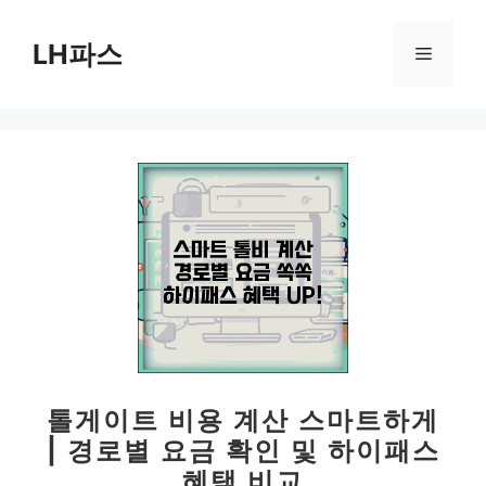
컨
텐
LH파스
메
츠
로
뉴
건
너
뛰
기
톨게이트 비용 계산 스마트하게
| 경로별 요금 확인 및 하이패스
혜택 비교