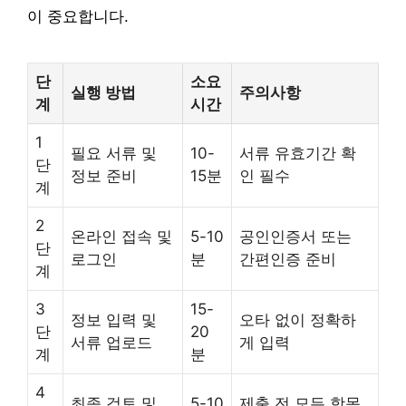
이 중요합니다.
단
소요
실행 방법
주의사항
계
시간
1
필요 서류 및
10-
서류 유효기간 확
단
정보 준비
15분
인 필수
계
2
온라인 접속 및
5-10
공인인증서 또는
단
로그인
분
간편인증 준비
계
3
15-
정보 입력 및
오타 없이 정확하
단
20
서류 업로드
게 입력
계
분
4
최종 검토 및
5-10
제출 전 모든 항목