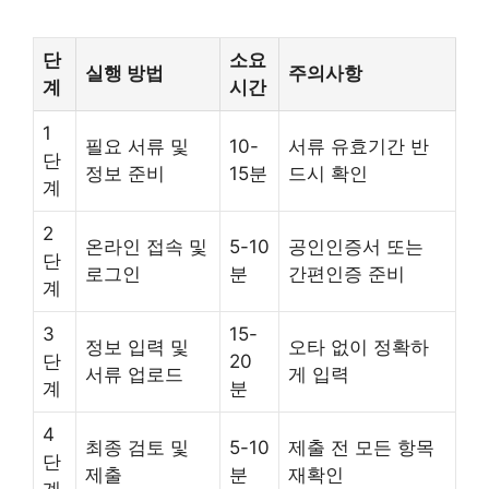
단
소요
실행 방법
주의사항
계
시간
1
필요 서류 및
10-
서류 유효기간 반
단
정보 준비
15분
드시 확인
계
2
온라인 접속 및
5-10
공인인증서 또는
단
로그인
분
간편인증 준비
계
3
15-
정보 입력 및
오타 없이 정확하
단
20
서류 업로드
게 입력
계
분
4
최종 검토 및
5-10
제출 전 모든 항목
단
제출
분
재확인
계