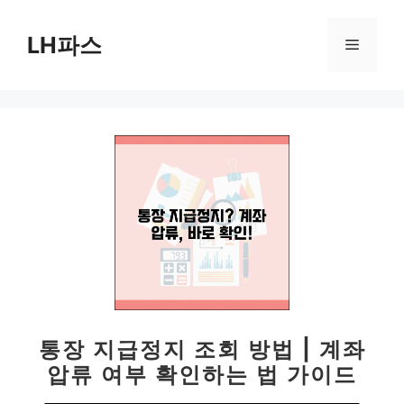
컨
텐
LH파스
메
츠
로
뉴
건
너
뛰
기
통장 지급정지 조회 방법 | 계좌
압류 여부 확인하는 법 가이드